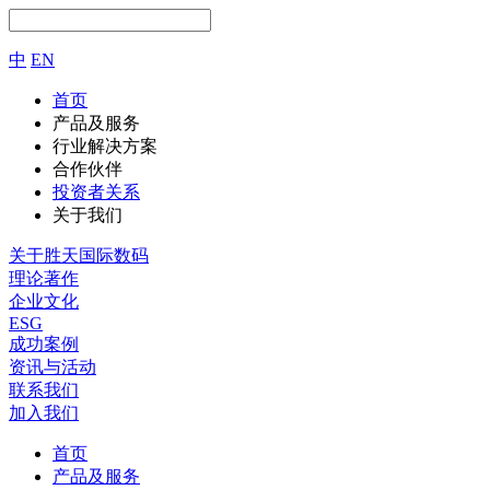
中
EN
首页
产品及服务
行业解决方案
合作伙伴
投资者关系
关于我们
关于胜天国际数码
理论著作
企业文化
ESG
成功案例
资讯与活动
联系我们
加入我们
首页
产品及服务