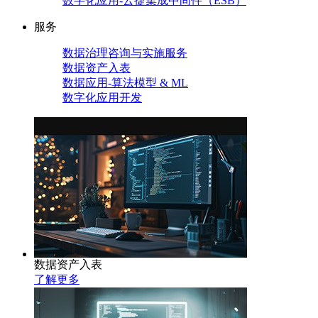
数字化应用-云捷集成中间件（ESB）
服务
数据治理咨询与实施服务
数据资产入表
数据应用-算法模型 & ML
数字化应用开发
数据资产入表
了解更多